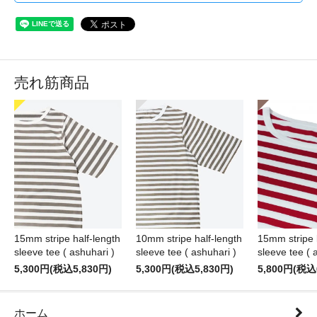
売れ筋商品
15mm stripe half-length
10mm stripe half-length
15mm stripe 
sleeve tee ( ashuhari )
sleeve tee ( ashuhari )
sleeve tee ( 
5,300円(税込5,830円)
5,300円(税込5,830円)
5,800円(税込
ホーム