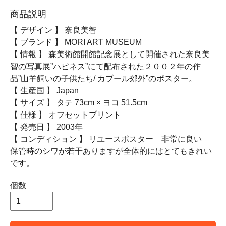
商品説明
【 デザイン 】 奈良美智
【 ブランド 】 MORI ART MUSEUM
【 情報 】 森美術館開館記念展として開催された奈良美
智の写真展”ハピネス”にて配布された２００２年の作
品”山羊飼いの子供たち/ カブール郊外”のポスター。
【 生産国 】 Japan
【 サイズ 】 タテ 73cm × ヨコ 51.5cm
【 仕様 】 オフセットプリント
【 発売日 】 2003年
【 コンディション 】 リユースポスター 非常に良い
保管時のシワが若干ありますが全体的にはとてもきれい
です。
個数